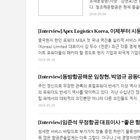
조해운항공(사장 : 강현호)는
다. 청조해운항공은 현재 몽골에 FCL
2016.09.06
[Interview]Apex Logistics Korea, 이제부터 시
중국현지 한인 포워더 M&A 첫 국내 역진출 실리적 서비스 제공 중점
(Korea) Limited 대표이사 김 두수 <전문> 최근 각종
이트 포워더들의 메카라 할 정도로 현지 기업과 외국계 기업의 
2016.08.10
[Interview]동방항공해운 임창현, 박영규 공
주인 정신으로 무장한 관록의 로컬포워더 반세기 이상 역사 보
의 포워더도 반세기 역사를 맞이하고 있다. 지난 수십년간 
립 속에서의 대외적의 요인뿐만 아니라 다른 요인들도 적지..
2016.05.20
[Interview]임준석 우정항공 대표이사 “좋은
섬세한 서비스 바탕으로 부가가치 창출 중점 하반기 물류센터 
독 많은 항공콘솔업계는 더욱 그렇다. 더구나 2세 경영자라면 