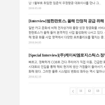
난 1월부로 취임한 임준석 우정항공 대표이사를 만나 그..
2016.05.09
[Interview]범한판토스, 올해 안정적 공급 위
일반 카고 둔화세 비해 전자상거래 물량 성장 항공화물 서비스
한판토스가 올해 들어 본격적인 사업 활성화에 나서고 있다.
해 항공 화물 사업 영역에서 다양한 포트폴리오를 펼치는 중.
2016.04.05
[Special Interview](주)케이씨엠로지스틱
빠르고, 정확하게 COB로 간다 쿠리어가 직접 이동, 긴급한
시대로의 진입을 통해 해외 현지에 생산 거점들이 들어서기 
화해 왔다. 그러한 물류 시스템의 변화의 화두는 역시 얼마나 
2016.02.19
11
12
13
<