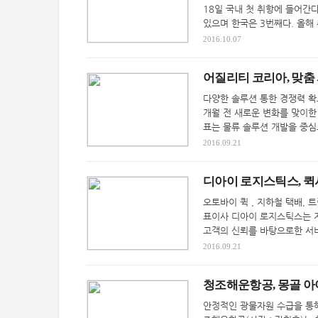
18일 국내 첫 취항에 들어간다
있으며 한국은 3번째다. 올해 
2016.10.07
어질리티 코리아, 맞춤
다양한 솔루션 통한 경쟁력 확
개월 전 새로운 변화를 맞이한
표는 물류 솔루션 개발을 중심
2016.09.21
디아이 로지스틱스, 퀵
오토바이 퀵 , 지하철 택배,
표이사 디아이 로지스틱스는 지
고객의 신뢰를 바탕으로한 서비
2016.09.21
청조해운항공, 몽골 아
안정적인 광물자원 수급을 통해