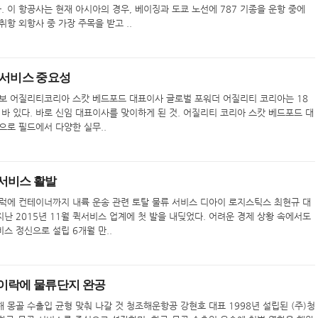
. 이 항공사는 현재 아시아의 경우, 베이징과 도쿄 노선에 787 기종을 운항 중에
취항 외항사 중 가장 주목을 받고 ..
 서비스 중요성
보 어질리티코리아 스캇 베드포드 대표이사 글로벌 포워더 어질리티 코리아는 18
 바 있다. 바로 신임 대표이사를 맞이하게 된 것. 어질리티 코리아 스캇 베드포드 대
으로 필드에서 다양한 실무..
서비스 활발
 트럭에 컨테이너까지 내륙 운송 관련 토탈 물류 서비스 디아이 로지스틱스 최현규 대
난 2015년 11월 퀵서비스 업계에 첫 발을 내딪었다. 어려운 경제 상황 속에서도
스 정신으로 설립 6개월 만..
이락에 물류단지 완공
 몽골 수출입 균형 맞춰 나갈 것 청조해운항공 강현호 대표 1998년 설립된 (주)청