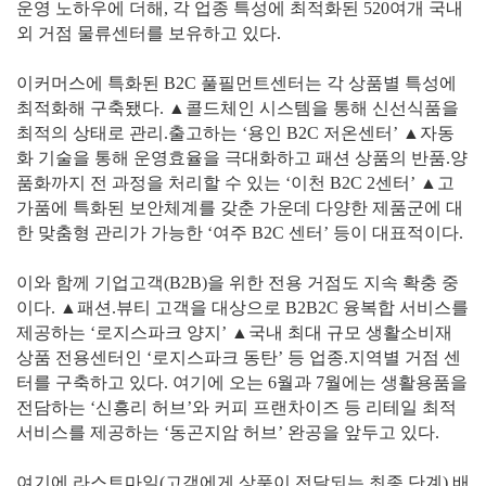
운영 노하우에 더해, 각 업종 특성에 최적화된 520여개 국내
외 거점 물류센터를 보유하고 있다.
이커머스에 특화된 B2C 풀필먼트센터는 각 상품별 특성에
최적화해 구축됐다. ▲콜드체인 시스템을 통해 신선식품을
최적의 상태로 관리.출고하는 ‘용인 B2C 저온센터’ ▲자동
화 기술을 통해 운영효율을 극대화하고 패션 상품의 반품.양
품화까지 전 과정을 처리할 수 있는 ‘이천 B2C 2센터’ ▲고
가품에 특화된 보안체계를 갖춘 가운데 다양한 제품군에 대
한 맞춤형 관리가 가능한 ‘여주 B2C 센터’ 등이 대표적이다.
이와 함께 기업고객(B2B)을 위한 전용 거점도 지속 확충 중
이다. ▲패션.뷰티 고객을 대상으로 B2B2C 융복합 서비스를
제공하는 ‘로지스파크 양지’ ▲국내 최대 규모 생활소비재
상품 전용센터인 ‘로지스파크 동탄’ 등 업종.지역별 거점 센
터를 구축하고 있다. 여기에 오는 6월과 7월에는 생활용품을
전담하는 ‘신흥리 허브’와 커피 프랜차이즈 등 리테일 최적
서비스를 제공하는 ‘동곤지암 허브’ 완공을 앞두고 있다.
여기에 라스트마일(고객에게 상품이 전달되는 최종 단계) 배