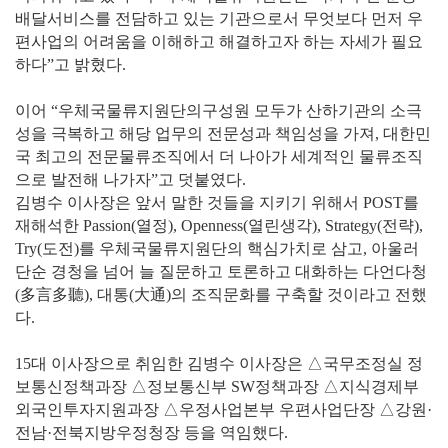
배달서비스를 전담하고 있는 기관으로서 무엇보다 먼저 우
편사업의 어려움을 이해하고 해결하고자 하는 자세가 필요
하다”고 밝혔다.
이어 “우체국물류지원단의구성원 모두가 산하기관의 소극
성을 극복하고 해당 업무의 전문성과 책임성을 가져, 대한민
국 최고의 전문물류조직에서 더 나아가 세계적인 물류조직
으로 발전해 나가자”고 덧붙였다.
김병수 이사장은 앞서 말한 것들을 지키기 위해서 POST를
재해석한 Passion(열정), Openness(열린생각), Strategy(전략),
Try(도전)를 우체국물류지원단의 핵심가치로 삼고, 아울러
단순 경청을 넘어 늘 질문하고 토론하고 대화하는 다언다청
(多言多聽), 대통(大通)의 조직문화를 구축할 것이라고 전했
다.
15대 이사장으로 취임한 김병수 이사장은 △국무조정실 정
보통신정책과장 △정보통신부 SW정책과장 △지식경제부
외국인투자지원과장 △우정사업본부 우편사업단장 △강원·
전남·전북지방우정청장 등을 역임했다.