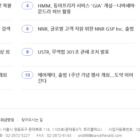
선 복불
HMM, 동아프리카 서비스 'GIA' 개설…나바셰바·
4
문드라 허브 활용
짜 검색
NNR, 글로벌 고객 지원 위한 NNR GSP Inc. 출범
6
상 최
USTR, 무역법 301조 관세 조치 발표
8
개최
에어제타, 출범 1주년 기념 행사 개최...도약 이어
10
간다
 취급방침
찾아오시는 길
우) 서울시 영등포구 문래북로 116, 1105호(문래동3가, 트리플렉스)
사업자등록번호 : 107
: 02-2672-5227
FAX : 02-2672-6143
orid98@parcelherald.com