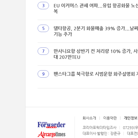
EU 이커머스 관세 여파...유럽 항공화물 노
3
복
델타항공, 2분기 화물매출 39% 증가...날
5
기능 추가
만사니요항 상반기 컨 처리량 10% 증가, 사
7
대 207만TEU
팬스타그룹 북극항로 시범운항 화주설명회 
9
회사소개
이용약관
개인정보
코리아포워더타임즈사
07293(
대표이사·발행인 : 강준규
대표전화 