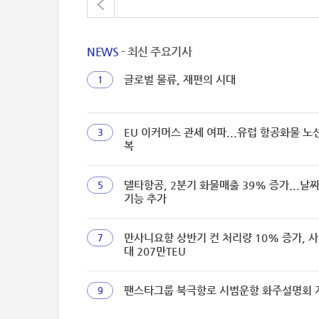
NEWS
- 최신 주요기사
글로벌 물류, 재편의 시대
1
EU 이커머스 관세 여파...유럽 항공화물 노
3
복
델타항공, 2분기 화물매출 39% 증가...날
5
기능 추가
만사니요항 상반기 컨 처리량 10% 증가, 사
7
대 207만TEU
팬스타그룹 북극항로 시범운항 화주설명회 
9