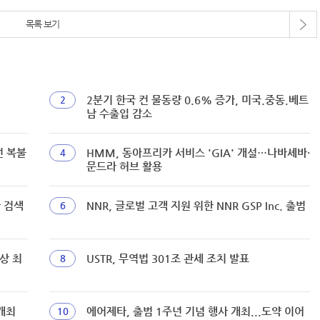
목록 보기
2분기 한국 컨 물동량 0.6% 증가, 미국.중동.베트
2
남 수출입 감소
선 복불
HMM, 동아프리카 서비스 'GIA' 개설…나바셰바·
4
문드라 허브 활용
짜 검색
NNR, 글로벌 고객 지원 위한 NNR GSP Inc. 출범
6
상 최
USTR, 무역법 301조 관세 조치 발표
8
개최
에어제타, 출범 1주년 기념 행사 개최...도약 이어
10