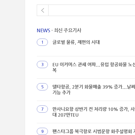
NEWS
- 최신 주요기사
글로벌 물류, 재편의 시대
1
EU 이커머스 관세 여파...유럽 항공화물 노
3
복
델타항공, 2분기 화물매출 39% 증가...날
5
기능 추가
만사니요항 상반기 컨 처리량 10% 증가, 사
7
대 207만TEU
팬스타그룹 북극항로 시범운항 화주설명회 
9